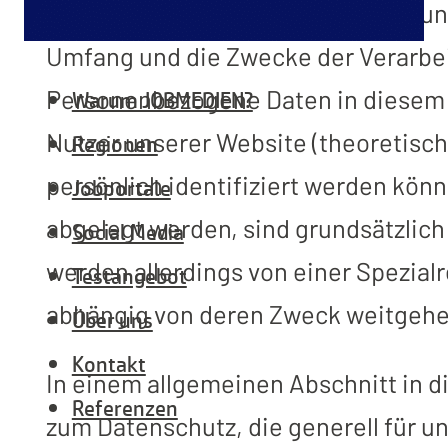
Mit Hilfe dieser Datenschutzerkläru
Umfang und die Zwecke der Verarbe
Personenbezogene Daten in diesem 
Warum JOBMEDIEN?
Nutzer unserer Website (theoretisch
Regionen
persönlich identifiziert werden könn
Jobportale
abgelegt werden, sind grundsätzlic
Social Media
werden allerdings von einer Spezial
Testangebot
abhängig von deren Zweck weitgehen
Über uns
Kontakt
In einem allgemeinen Abschnitt in d
Referenzen
zum Datenschutz, die generell für u