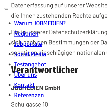
Datenerfassung auf unserer Website
die Ihnen zustehenden Rechte aufge
Warum JOBMEDIEN?
Die in unserer Datenschutzerklärun
Regionen
sich nach den Bestimmungen der Da
Jobportale
sonstigen einschlägigen nationale
Social Media
Testangebot
Verantwortlicher
Über uns
Kontakt
JOBMEDIEN GmbH
Referenzen
Schulgasse 10